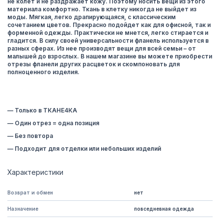
не колет и не раздражает кожу. Поэтому носить вещи из этого
материала комфортно. Ткань в клетку никогда не выйдет из
моды. Мягкая, легко драпирующаяся, с классическим
сочетанием цветов. Прекрасно подойдет как для офисной, так и
форменной одежды. Практически не мнется, легко стирается и
гладится. В силу своей универсальности фланель используется в
разных сферах. Из нее производят вещи для всей семьи – от
малышей до взрослых. В нашем магазине вы можете приобрести
отрезы фланели других расцветок и скомпоновать для
полноценного изделия.
— Только в ТКАНЕ4КА
— Один отрез = одна позиция
— Без повтора
— Подходит для отделки или небольших изделий
Характеристики
Возврат и обмен
нет
Назначение
повседневная одежда