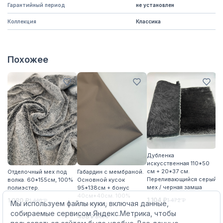
Гарантийный период
не установлен
Коллекция
Классика
Похожее
Д
Дубленка
ис
искусственная 110*50
м
см + 20*37 см.
Отделочный мех под
Габардин с мембраной.
цв
Переливающийся серый
волка. 60*155см, 100%
Основной кусок
8
мех / черная замша
полиэстер.
95*138см + бонус
40см*40см. 100%
1 104 ₽
1 080 ₽
1 472 ₽
1 440 ₽
Мы используем файлы куки, включая данные,
полиэстер
собираемые сервисом Яндекс.Метрика, чтобы
408 ₽
544 ₽