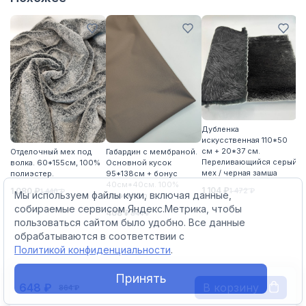
Д
Дубленка
ис
искусственная 110*50
м
см + 20*37 см.
Отделочный мех под
Габардин с мембраной.
цв
Переливающийся серый
волка. 60*155см, 100%
Основной кусок
8
мех / черная замша
полиэстер.
95*138см + бонус
40см*40см. 100%
1 104 ₽
1 080 ₽
1 472 ₽
1 440 ₽
Мы используем файлы куки, включая данные,
полиэстер
собираемые сервисом Яндекс.Метрика, чтобы
408 ₽
544 ₽
пользоваться сайтом было удобно. Все данные
обрабатываются в соответствии с
Политикой конфиденциальности
.
Принять
В корзину
648 ₽
864 ₽