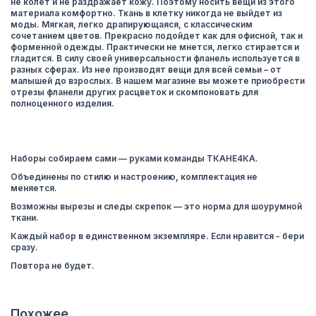
не колет и не раздражает кожу. Поэтому носить вещи из этого
материала комфортно. Ткань в клетку никогда не выйдет из
моды. Мягкая, легко драпирующаяся, с классическим
сочетанием цветов. Прекрасно подойдет как для офисной, так и
форменной одежды. Практически не мнется, легко стирается и
гладится. В силу своей универсальности фланель используется в
разных сферах. Из нее производят вещи для всей семьи – от
малышей до взрослых. В нашем магазине вы можете приобрести
отрезы фланели других расцветок и скомпоновать для
полноценного изделия.
Наборы собираем сами — руками команды ТКАНЕ4КА.
Объединены по стилю и настроению, комплектация не
меняется.
Возможны вырезы и следы скрепок — это норма для шоурумной
ткани.
Каждый набор в единственном экземпляре. Если нравится - бери
сразу.
Повтора не будет.
Похожее